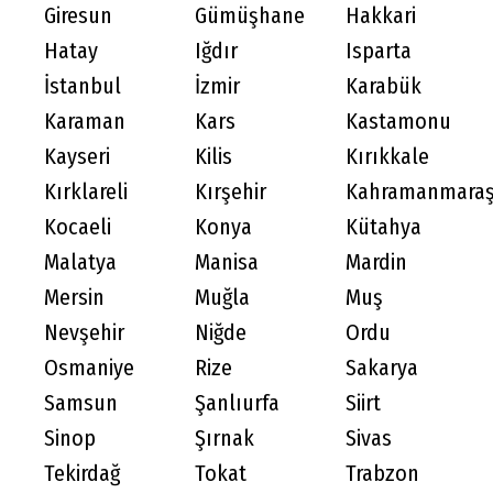
Giresun
Gümüşhane
Hakkari
Hatay
Iğdır
Isparta
İstanbul
İzmir
Karabük
Karaman
Kars
Kastamonu
Kayseri
Kilis
Kırıkkale
Kırklareli
Kırşehir
Kahramanmara
Kocaeli
Konya
Kütahya
Malatya
Manisa
Mardin
Mersin
Muğla
Muş
Nevşehir
Niğde
Ordu
Osmaniye
Rize
Sakarya
Samsun
Şanlıurfa
Siirt
Sinop
Şırnak
Sivas
Tekirdağ
Tokat
Trabzon