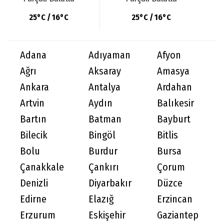
25°C / 16°C
25°C / 16°C
Adana
Adıyaman
Afyon
Ağrı
Aksaray
Amasya
Ankara
Antalya
Ardahan
Artvin
Aydın
Balıkesir
Bartın
Batman
Bayburt
Bilecik
Bingöl
Bitlis
Bolu
Burdur
Bursa
Çanakkale
Çankırı
Çorum
Denizli
Diyarbakır
Düzce
Edirne
Elazığ
Erzincan
Erzurum
Eskişehir
Gaziantep