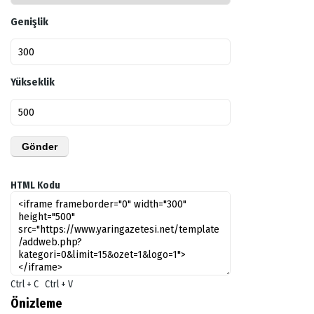
Genişlik
Yükseklik
HTML Kodu
Ctrl + C Ctrl + V
Önizleme