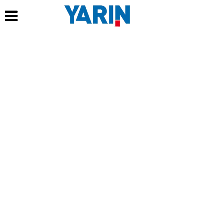
Üye Paneli
Hava
Köşe
Künye
Durumu
Yazarları
Haber
İletişim
Arşivi
Gazete
Çerez
Manşetleri
Gazete
Politikası
Arşivi
Anketler
Gizlilik
Günün
Biyografiler
İlkeleri
Haberleri