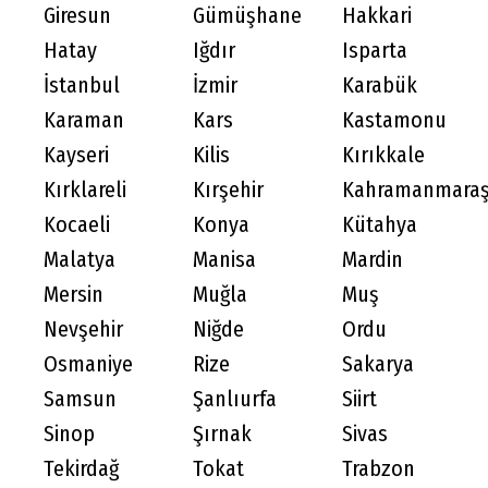
Giresun
Gümüşhane
Hakkari
Hatay
Iğdır
Isparta
İstanbul
İzmir
Karabük
Karaman
Kars
Kastamonu
Kayseri
Kilis
Kırıkkale
Kırklareli
Kırşehir
Kahramanmara
Kocaeli
Konya
Kütahya
Malatya
Manisa
Mardin
Mersin
Muğla
Muş
Nevşehir
Niğde
Ordu
Osmaniye
Rize
Sakarya
Samsun
Şanlıurfa
Siirt
Sinop
Şırnak
Sivas
Tekirdağ
Tokat
Trabzon