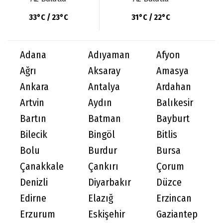
33°C / 23°C
31°C / 22°C
Adana
Adıyaman
Afyon
Ağrı
Aksaray
Amasya
Ankara
Antalya
Ardahan
Artvin
Aydın
Balıkesir
Bartın
Batman
Bayburt
Bilecik
Bingöl
Bitlis
Bolu
Burdur
Bursa
Çanakkale
Çankırı
Çorum
Denizli
Diyarbakır
Düzce
Edirne
Elazığ
Erzincan
Erzurum
Eskişehir
Gaziantep