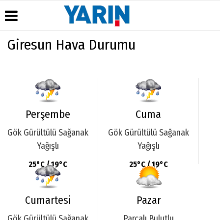
Giresun Hava Durumu
Üye Paneli
Hava
Köşe
Künye
Durumu
Yazarları
Haber
İletişim
Arşivi
Gazete
Çerez
Manşetleri
Gazete
Politikası
Arşivi
Anketler
Gizlilik
Perşembe
Cuma
Günün
Biyografiler
İlkeleri
Haberleri
Gök Gürültülü Sağanak
Gök Gürültülü Sağanak
Yağışlı
Yağışlı
25°C / 19°C
25°C / 19°C
Cumartesi
Pazar
Gök Gürültülü Sağanak
Parçalı Bulutlu