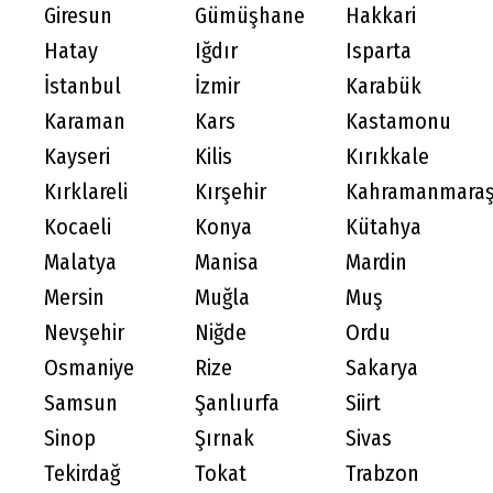
Giresun
Gümüşhane
Hakkari
Hatay
Iğdır
Isparta
İstanbul
İzmir
Karabük
Karaman
Kars
Kastamonu
Kayseri
Kilis
Kırıkkale
Kırklareli
Kırşehir
Kahramanmara
Kocaeli
Konya
Kütahya
Malatya
Manisa
Mardin
Mersin
Muğla
Muş
Nevşehir
Niğde
Ordu
Osmaniye
Rize
Sakarya
Samsun
Şanlıurfa
Siirt
Sinop
Şırnak
Sivas
Tekirdağ
Tokat
Trabzon