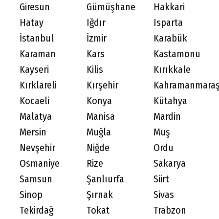
Giresun
Gümüşhane
Hakkari
Hatay
Iğdır
Isparta
İstanbul
İzmir
Karabük
Karaman
Kars
Kastamonu
Kayseri
Kilis
Kırıkkale
Kırklareli
Kırşehir
Kahramanmara
Kocaeli
Konya
Kütahya
Malatya
Manisa
Mardin
Mersin
Muğla
Muş
Nevşehir
Niğde
Ordu
Osmaniye
Rize
Sakarya
Samsun
Şanlıurfa
Siirt
Sinop
Şırnak
Sivas
Tekirdağ
Tokat
Trabzon