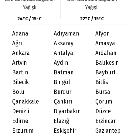
Yağışlı
Yağışlı
24°C / 15°C
22°C / 15°C
Adana
Adıyaman
Afyon
Ağrı
Aksaray
Amasya
Ankara
Antalya
Ardahan
Artvin
Aydın
Balıkesir
Bartın
Batman
Bayburt
Bilecik
Bingöl
Bitlis
Bolu
Burdur
Bursa
Çanakkale
Çankırı
Çorum
Denizli
Diyarbakır
Düzce
Edirne
Elazığ
Erzincan
Erzurum
Eskişehir
Gaziantep