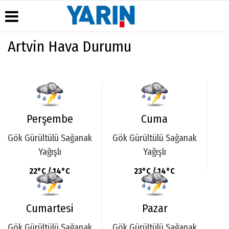
Artvin Hava Durumu
Üye Paneli
Hava
Köşe
Künye
Durumu
Yazarları
Haber
İletişim
Arşivi
Gazete
Çerez
Manşetleri
Gazete
Politikası
Arşivi
Anketler
Gizlilik
Perşembe
Cuma
Günün
Biyografiler
İlkeleri
Haberleri
Gök Gürültülü Sağanak
Gök Gürültülü Sağanak
Yağışlı
Yağışlı
22°C / 14°C
23°C / 14°C
Cumartesi
Pazar
Gök Gürültülü Sağanak
Gök Gürültülü Sağanak