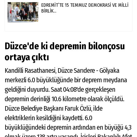
EDREMİT’TE 15 TEMMUZ DEMOKRASİ VE MİLLİ
BİRLİK...
Düzce'de ki depremin bilonçosu
ortaya çıktı
Kandilli Rasathanesi, Düzce Sarıdere - Gölyaka
merkezli 6.0 büyüklüğünde bir deprem meydana
geldiğini duyurdu. Saat 04:08'de gerçekleşen
depremin derinliği 10.6 kilometre olarak ölçüldü.
Düzce Belediye Başkanı Faruk Özlü, ilde
elektriklerin kesildiğini kaydetti. 6.0
büyüklüğündeki depremin ardından en büyüğü 4,3
olmak üzere 138 artçı yaşandı. İçişleri Bakanlığı Afet