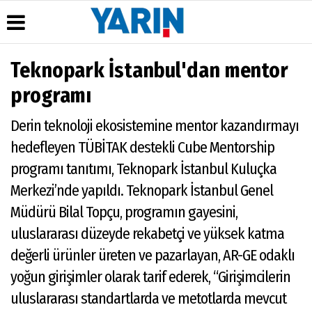
Teknopark İstanbul'dan mentor
Üye Paneli
Hava
Köşe
Künye
programı
Durumu
Yazarları
Haber Arşivi
İletişim
Gazete
Derin teknoloji ekosistemine mentor kazandırmayı
Gazete
Çerez
Manşetleri
Arşivi
Politikası
hedefleyen TÜBİTAK destekli Cube Mentorship
Anketler
Günün
Gizlilik
programı tanıtımı, Teknopark İstanbul Kuluçka
Haberleri
Biyografiler
İlkeleri
Merkezi’nde yapıldı. Teknopark İstanbul Genel
Müdürü Bilal Topçu, programın gayesini,
uluslararası düzeyde rekabetçi ve yüksek katma
değerli ürünler üreten ve pazarlayan, AR-GE odaklı
yoğun girişimler olarak tarif ederek, “Girişimcilerin
uluslararası standartlarda ve metotlarda mevcut