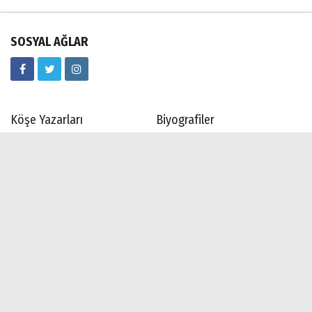
SOSYAL AĞLAR
Köşe Yazarları
Biyografiler
Anketler
Yerel Haberler
Hava Durumu
Günün Haberleri
Gazete Manşetleri
Haber Arşivi
Gazete Arşivi
Künye
İletişim
Çerez Politikası
Gizlilik İlkeleri
Rss
Sitene Ekle