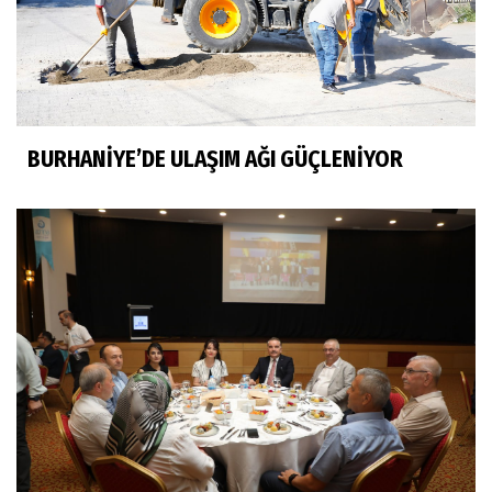
BURHANİYE’DE ULAŞIM AĞI GÜÇLENİYOR