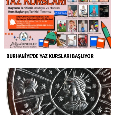
BURHANİYE'DE YAZ KURSLARI BAŞLIYOR