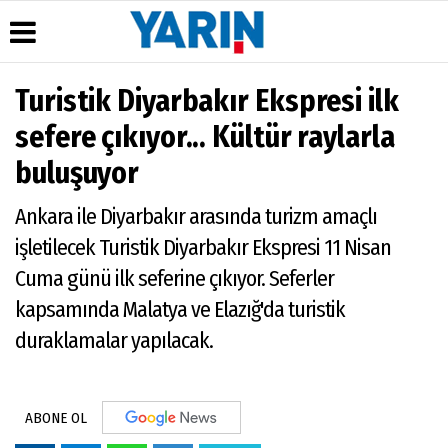
Turistik Diyarbakır Ekspresi ilk
Üye Paneli
Hava
Köşe
Künye
sefere çıkıyor... Kültür raylarla
Durumu
Yazarları
Haber
İletişim
buluşuyor
Arşivi
Gazete
Çerez
Manşetleri
Gazete
Politikası
Ankara ile Diyarbakır arasında turizm amaçlı
Arşivi
Anketler
Gizlilik
Günün
Biyografiler
İlkeleri
işletilecek Turistik Diyarbakır Ekspresi 11 Nisan
Haberleri
Cuma günü ilk seferine çıkıyor. Seferler
kapsamında Malatya ve Elazığ'da turistik
duraklamalar yapılacak.
ABONE OL