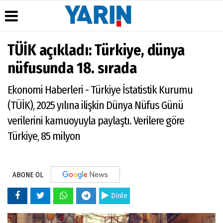
TÜİK açıkladı: Türkiye, dünya
Üye Paneli
Hava
Köşe
Künye
nüfusunda 18. sırada
Durumu
Yazarları
Haber
İletişim
Arşivi
Gazete
Ekonomi Haberleri - Türkiye İstatistik Kurumu
Çerez
Manşetleri
Gazete
Politikası
(TÜİK), 2025 yılına ilişkin Dünya Nüfus Günü
Arşivi
Anketler
Gizlilik
verilerini kamuoyuyla paylaştı. Verilere göre
Günün
Biyografiler
İlkeleri
Haberleri
Türkiye, 85 milyon
ABONE OL
Dinle