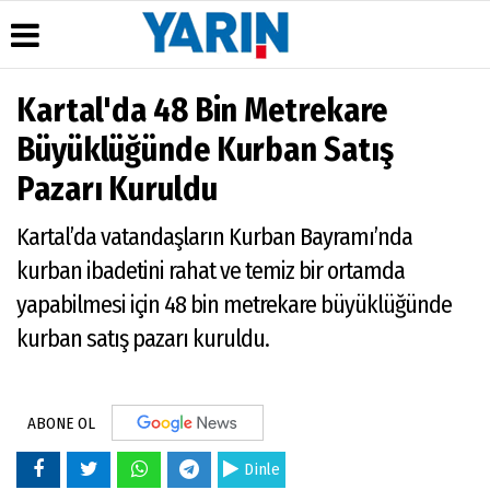
Kartal'da 48 Bin Metrekare
Üye Paneli
Hava
Köşe
Künye
Büyüklüğünde Kurban Satış
Durumu
Yazarları
Haber
İletişim
Pazarı Kuruldu
Arşivi
Gazete
Çerez
Manşetleri
Gazete
Politikası
Kartal’da vatandaşların Kurban Bayramı’nda
Arşivi
Anketler
Gizlilik
Günün
Biyografiler
İlkeleri
kurban ibadetini rahat ve temiz bir ortamda
Haberleri
yapabilmesi için 48 bin metrekare büyüklüğünde
kurban satış pazarı kuruldu.
ABONE OL
Dinle