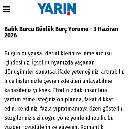
Balık Burcu Günlük Burç Yorumu - 3 Haziran
2026
Üye Paneli
Hava
Köşe
Künye
Durumu
Yazarları
Haber
İletişim
Arşivi
Gazete
Çerez
Bugün duygusal derinliklerinize inme arzusu
Manşetleri
Gazete
Politikası
içindesiniz. İçsel dünyanızda yaşanan
Arşivi
Anketler
Gizlilik
Günün
Biyografiler
İlkeleri
dönüşümler, sanatsal ifade yeteneğinizi artırabilir.
Haberleri
İnce hislerinizle çevrenizdekileri anlayabilme
kapasiteniz yüksek. Etrafınızdaki insanlara
yardım etme isteğiniz ön planda, fakat dikkat
edin; kendinizi fazla yıpratmamaya özen gösterin.
Sezgileriniz sizi doğru yöne yönlendirebilir, bu
yüzden içgüdülerinize güvenin. Romantik