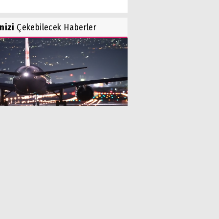
inizi
Çekebilecek Haberler
 HAVALİMANLARI’NDA ARTAN
İYET GİDERLERİ...