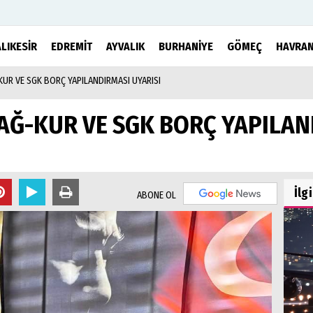
LIKESİR
EDREMİT
AYVALIK
BURHANİYE
GÖMEÇ
HAVRA
KUR VE SGK BORÇ YAPILANDIRMASI UYARISI
mu
Köşe Yazarları
şetleri
BAĞ-KUR VE SGK BORÇ YAPILAN
r
İlg
ABONE OL