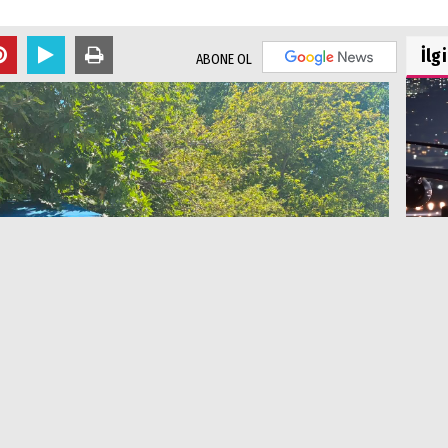
İlg
ABONE OL
TAV
FAAL