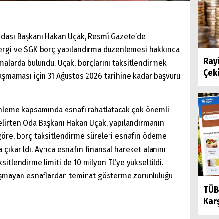
 Odası Başkanı Hakan Uçak, Resmî Gazete’de
vergi ve SGK borç yapılandırma düzenlemesi hakkında
Ray
malarda bulundu. Uçak, borçlarını taksitlendirmek
Çek
laşmaması için 31 Ağustos 2026 tarihine kadar başvuru
nleme kapsamında esnafı rahatlatacak çok önemli
 belirten Oda Başkanı Hakan Uçak, yapılandırmanın
 göre, borç taksitlendirme süreleri esnafın ödeme
 çıkarıldı. Ayrıca esnafın finansal hareket alanını
itlendirme limiti de 10 milyon TL’ye yükseltildi.
i aşmayan esnaflardan teminat gösterme zorunluluğu
TÜB
Kar