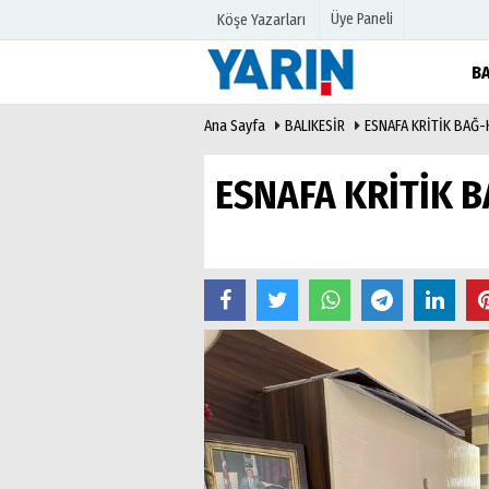
Üye Paneli
Köşe Yazarları
BA
Ana Sayfa
BALIKESİR
ESNAFA KRİTİK BAĞ-
Üye Paneli
Hava Duru
Haber Arşivi
Gazete Man
ESNAFA KRİTİK 
Gazete Arşivi
Anketler
Günün Haberleri
Biyografile