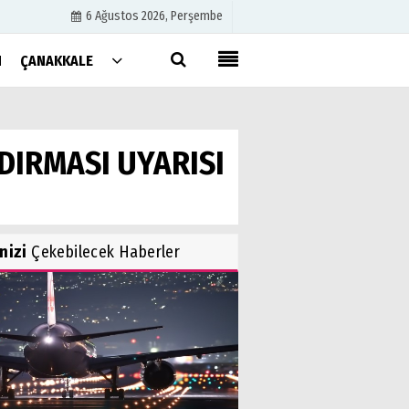
6 Ağustos 2026, Perşembe
N
ÇANAKKALE
Künye
İletişim
DIRMASI UYARISI
Çerez Politikası
Gizlilik İlkeleri
inizi
Çekebilecek Haberler