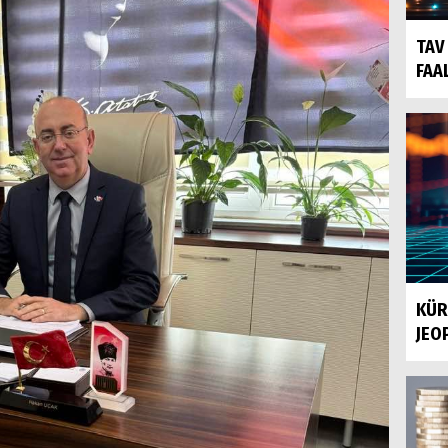
TAV
FAAL
KÜR
JEOP