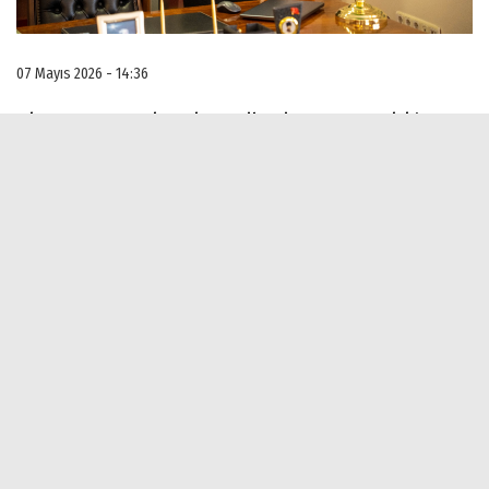
07 Mayıs 2026 - 14:36
Ulaşım yatırımlarıyla cazibesi artan Ayvalık’ta
bayram hazırlıklarını değerlendiren Ayvalık
Ticaret Odası Başkanı Ali Uçar, deniz sezonunun
açılışıyla birlikte rekor seviyede bir ziyaretçi akını
beklediklerini vurgulayarak; gastronomi ve kültür
turizminin yerel ticarete çarpan etkisi yapacağını
ifade etti. Konaklamalarda yüzde 90’ın üzerinde
doluluk beklediklerini söyleyen Ali Uçar, bayram
hareketine hazır olduklarını belirtti.
Osmangazi Köprüsüyle birlikte İstanbul-İzmir
otoyolunun açılması, Edremit Kocaseyit